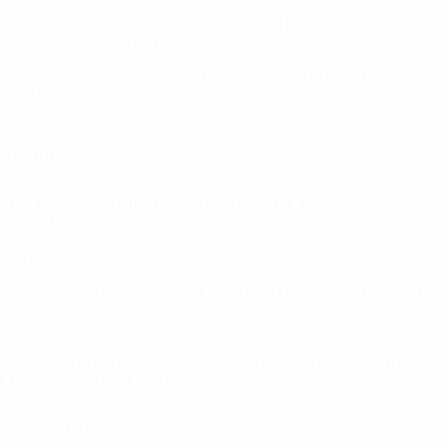
досточная для сбора дождевой или талой воды на плоской кровле 
открытых площадках на улице.
лие имеет простую конструкцию, водоотводное устройство отличае
воими функциями.
ества
унная широко применяется при обустройстве внутренних и наружны
 систем.
мало преимуществ:
стройства для отвода дождевой воды могут использоваться практич
ния автотранспорта, например, на автомойках, поскольку могут в
коррозии. Так как изделия изготовлены из качественного чугуна, о
не разрушаются даже при эксплуатации в условиях повышенной вла
пособность. Изделия имеют простую, но продуманную конструкцию
оды и сливов.