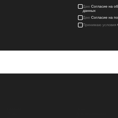
Даю
Согласие на о
данных
Даю
Согласие на п
Принимаю условия
разделы
каталог
Главная
Люки
О нас
Дождеприемники