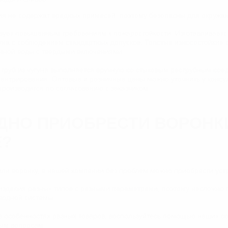
ия не содержат вредных примесей, поэтому безопасны для окруж
твует повышенным требованиям к пожаростойкости. Изготавливаетс
уна с соблюдением стандартных допусков. Толстые износостойкие 
енной воды с твердыми включениями.
труб из чугуна выполняется вручную со стыковым раструбным сое
ентрирования. Оптовые и розничные цены можно уточнить у консул
производится по согласованию с заказчиком.
ДНО ПРИОБРЕСТИ ВОРОНК
Е?
или воронку, в нашей компании без проблем можно приобрести уст
изделия разных типов с разными параметрами, поэтому несложно
водной системы.
в особенностях разных товаров, воспользуйтесь помощью наших с
ым вопросам.