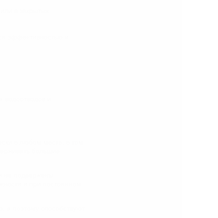
или в закрытых
тся эффективностью и
х водоотводов и
ески в любом месте, в том
ыдерживать большие
ни не подвержены
жности и при постоянном
, а поэтому способствуют