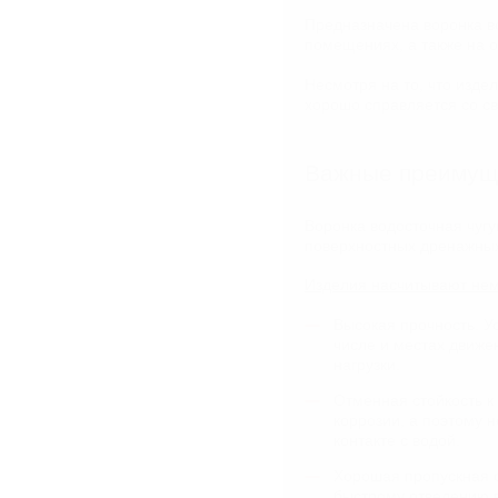
Предназначена воронка во
помещениях, а также на 
Несмотря на то, что изде
хорошо справляется со с
Важные преимущ
Воронка водосточная чуг
поверхностных дренажных
Изделия насчитывают не
Высокая прочность. У
числе и местах движе
нагрузки.
Отменная стойкость к 
коррозии, а поэтому 
контакте с водой.
Хорошая пропускная с
быстрому отведению в