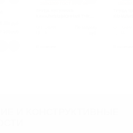
ТРУБА ЧУГУННАЯ
ТРУБА Ч
0
КАНАЛИЗАЦИОННАЯ ТЧК
КАНАЛИ
150Х1000 ГОСТ 6942-98
150Х2000
8 201 руб.
ОПТОВАЯ
По запросу
ОПТОВА
7 100 руб.
ЦЕНА:
руб.
ЦЕНА:
ВУ150
АРТИКУЛ
ТЧК1501000
АРТИКУЛ
В наличии
В наличи
СЧ
МАТЕРИАЛ
СЧ
МАТЕРИА
28
ВЕС
16
ВЕС
ИЕ И КОНСТРУКТИВНЫЕ
ОСТИ