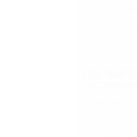
Экологичность. Издел
Трубы чугунные соответс
методом литья серого чуг
транспортировку загрязн
Монтаж канализационных 
манжете с соблюдением ц
продукции без раструбов 
ГДЕ ВЫГО
ЧУГУННЫ
Если нужно купить трубы 
В ассортименте имеются 
товары для любой водоот
Если трудно разобраться 
проконсультируют по люб