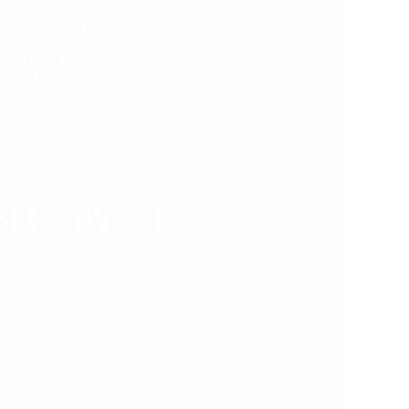
ающей среды и людей.
я по ГОСТ 6942-98
стенки рассчитаны на
динением на резиновой
ьтанта. Изготовление
И И ТРУБЫ
ройства по выгодной цене.
 подобрать подходящие
отрудников. Они