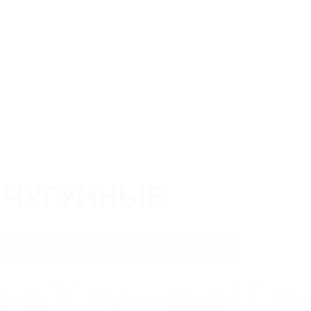
юзная,
8 800 550-51-13
Скача
nvsb@litlider.ru
О нас
Производство
Новин
 ЧУГУННЫЕ
Вес