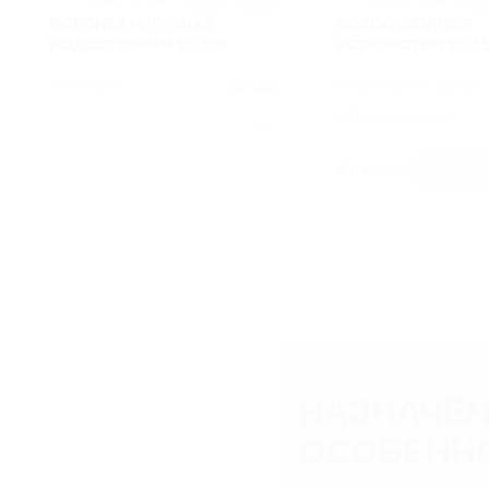
ЛИВНЕВЫЕ РЕШЕТКИ
ВОРОНКА ЧУГУННАЯ
ВОДООТВОДНОЕ
ВОДОСТОЧНАЯ ВУ-100
УСТРОЙСТВО ВУ-15
ЛЕСТНИЦЫ И СКОБЫ
АРТИКУЛ
ВУ100
РОЗНИЧНАЯ ЦЕНА
ОПТОВАЯ ЦЕНА:
ГАЗОВЫЕ КОВЕРА И
МАТЕРИАЛ
СЧ
КОМПЛЕКТУЮЩИЕ
АРТИКУЛ
ВЕС
20.54
В наличии
1
ВОРОНКИ И ТРУБЫ ЧУГУННЫЕ
МАТЕРИАЛ
ВЕС
НАЗНАЧЕН
ОСОБЕНН