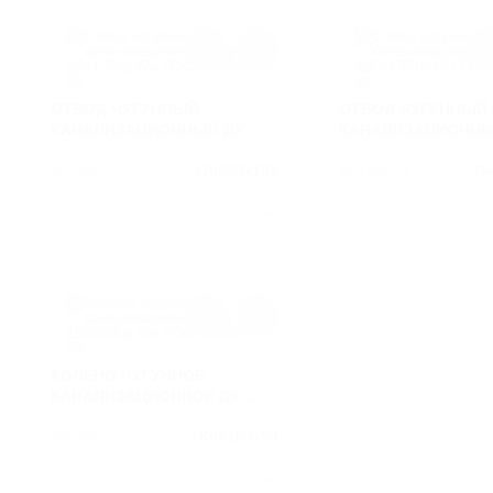
ЛИВНЕВЫЕ РЕШЕТКИ
ЛЕСТНИЦЫ И СКОБЫ
ОТВОД ЧУГУННЫЙ
ОТВОД ЧУГУННЫЙ
ГАЗОВЫЕ КОВЕРА И
КАНАЛИЗАЦИОННЫЙ ДУ
КАНАЛИЗАЦИОННЫ
КОМПЛЕКТУЮЩИЕ
50Х135ГР Б/Н ГОСТ 6942-98
100Х135ГР Б/Н ГОСТ
АРТИКУЛ
ОЧК50х135
АРТИКУЛ
ОЧ
ВОРОНКИ И ТРУБЫ ЧУГУННЫЕ
МАТЕРИАЛ
СЧ
МАТЕРИАЛ
ВЕС
1.6
ВЕС
КОЛЕНО ЧУГУННОЕ
КАНАЛИЗАЦИОННОЕ ДУ
150Х90ГР Б/Н ГОСТ 6942-98
АРТИКУЛ
КЧК150х90
МАТЕРИАЛ
СЧ