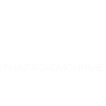
юзная,
8 800 550-51-13
Скача
nvsb@litlider.ru
О нас
Производство
Новин
е и комплектующие
Колено, отводы канализационные чу
 КАНАЛИЗАЦИОННЫЕ
Вес
Диаметр