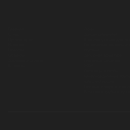
разделы
каталог
Главная
Люки
О нас
Дождеприемники
Производство
Комплектующие для лю
Новинки
Решетчатые настилы и 
Новости
ступени
Объекты
Запорная арматура
Доставка и оплата
Ливневые решетки
Контакты
ЖБИ
Лестницы и скобы
Канализационные трубы
комплектующие
Газовые ковера и комп
Воронки и трубы чугун
© 2026 ООО «ЛИТЛИДЕР»