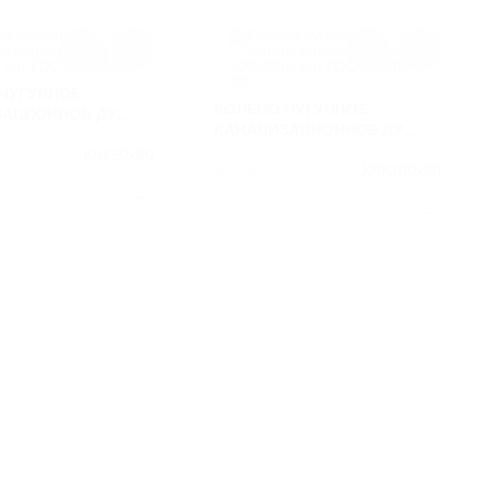
ЧУГУННОЕ
КОЛЕНО ЧУГУННОЕ
ЗАЦИОННОЕ ДУ
КАНАЛИЗАЦИОННОЕ ДУ
Б/Н ГОСТ 6942-98
100Х90ГР Б/Н ГОСТ 6942-98
КЧК50х90
АРТИКУЛ
КЧК100х90
Л
СЧ
МАТЕРИАЛ
СЧ
2,1
ВЕС
4.9