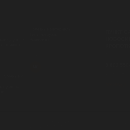
Контакты
информация
Полезные материалы
ПУНКТ С
Типы нагрузок
НОВОСИБ
ков чугунных
Реквизиты
лестничные
КРОПОТК
с 08:30 до 1
Cоц.сети
8 800 550
Звонок бесп
 чугунные и
NVSB@LI
лектующие
ные
почта
ОГРН 5167746502578
Политика к
ИНН 7733312003