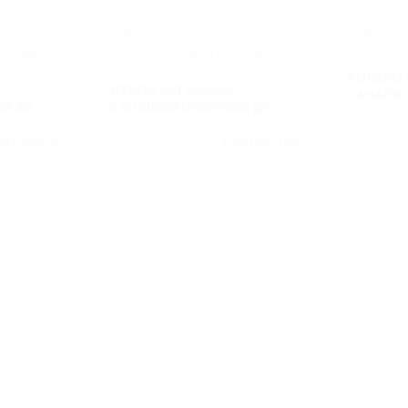
КОЛЕНО 
ОТВОД ЧУГУННЫЙ
КАНАЛИ
Й ДУ
КАНАЛИЗАЦИОННЫЙ ДУ
50Х90ГР 
 6942-98
150Х135ГР Б/Н ГОСТ 6942-98
АРТИКУЛ
К100х135
АРТИКУЛ
ОЧК150х135
МАТЕРИА
СЧ
МАТЕРИАЛ
СЧ
ВЕС
1.6
ВЕС
7.7