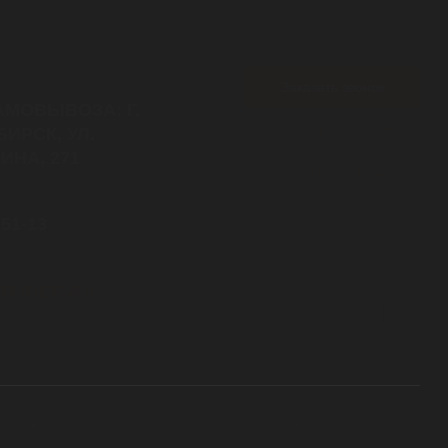
Заказать звонок
АМОВЫВОЗА: Г.
Связаться с нами
ИРСК, УЛ.
ИНА, 271
Обратная связь
7:30
-51-13
латный
TLIDER.RU
онфиденциальности
Разработка сайта — Ridis