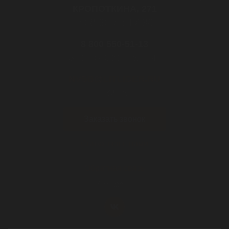
КРОПОТКИНА, 271
с 08:30 до 17:30
8 800 550-51-13
Звонок бесплатный
NVSB@LITLIDER.RU
почта
Заказать звонок
Связаться с нами
Обратная связь
Cоц.сети