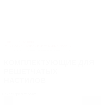
8 800 550-51-13
nvsb@litlider.ru
Каталог
Главная
Каталог
Решетчатые настилы и лестничные ступени
Комплектующие для решетчатых настилов
ЛЮКИ
КОМПЛЕКТУЮЩИЕ ДЛЯ
РЕШЕТЧАТЫХ
ДОЖДЕПРИЕМНИКИ
НАСТИЛОВ
КОМПЛЕКТУЮЩИЕ ДЛЯ ЛЮКОВ ЧУГУННЫХ
Нечего фильтровать
РЕШЕТЧАТЫЕ НАСТИЛЫ И ЛЕСТНИЧНЫЕ СТУПЕНИ