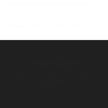
МОСКОВСКАЯ ГОРОДСКАЯ ПОЛИКЛИНИКА №195
ДЕТСКАЯ ГОРОДСКАЯ ПОЛИКЛИНИКА № 118
БЕСПЛАТНАЯ
КОНСУЛЬТАЦИЯ
Оставьте контактные данные, чтобы обсудить
ваш проект!