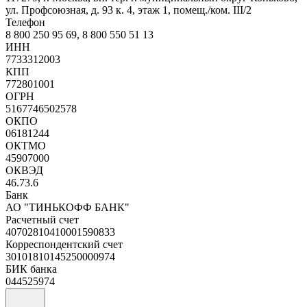
ул. Профсоюзная, д. 93 к. 4, этаж 1, помещ./ком. III/2
Телефон
8 800 250 95 69, 8 800 550 51 13
ИНН
7733312003
КПП
772801001
ОГРН
5167746502578
ОКПО
06181244
ОКТМО
45907000
ОКВЭД
46.73.6
Банк
АО "ТИНЬКОФФ БАНК"
Расчетный счет
40702810410001590833
Корреспондентский счет
30101810145250000974
БИК банка
044525974