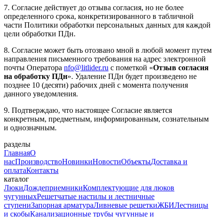
7. Согласие действует до отзыва согласия, но не более
определенного срока, конкретизированного в табличной
части Политики обработки персональных данных для каждой
цели обработки ПДн.
8. Согласие может быть отозвано мной в любой момент путем
направления письменного требования на адрес электронной
почты Оператора
nfo@litlider.ru
с пометкой «
Отзыв согласия
на обработку ПДн
». Удаление ПДн будет произведено не
позднее 10 (десяти) рабочих дней с момента получения
данного уведомления.
9. Подтверждаю, что настоящее Согласие является
конкретным, предметным, информированным, сознательным
и однозначным.
разделы
Главная
О
нас
Производство
Новинки
Новости
Объекты
Доставка и
оплата
Контакты
каталог
Люки
Дождеприемники
Комплектующие для люков
чугунных
Решетчатые настилы и лестничные
ступени
Запорная арматура
Ливневые решетки
ЖБИ
Лестницы
и скобы
Канализационные трубы чугунные и